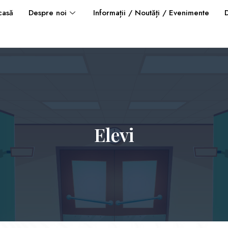
casă
Despre noi
Informații / Noutăți / Evenimente
Elevi