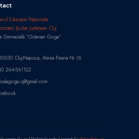
tact
terul Educației Naționale
ctoratul Școlar Județean Cluj
a Gimnazială “Octavian Goga”
00530 Cluj-Napoca, Aleea Peana Nr.16
40 264-561122
oalagoga.cj@gmail.com
acebook
-ogoga-cluj.ro | Realizat în cadrul proiectului
WAcademy.ro