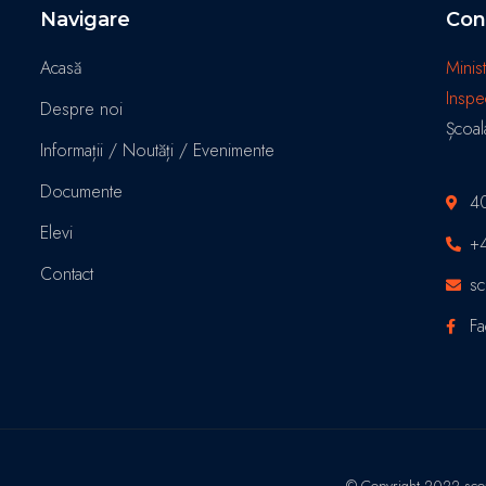
Navigare
Con
Acasă
Minis
Inspe
Despre noi
Școal
Informații / Noutăți / Evenimente
Documente
4
Elevi
+
Contact
sc
F
© Copyright 2022 scoala