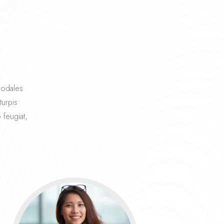
 sodales
turpis
 feugiat,