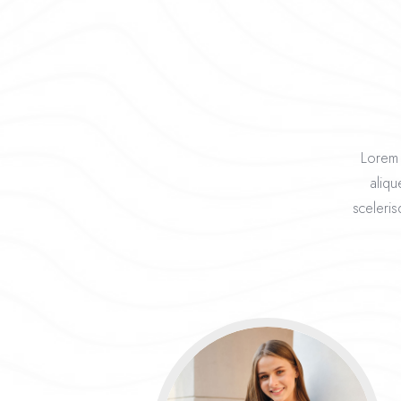
Lorem i
aliqu
sceleris